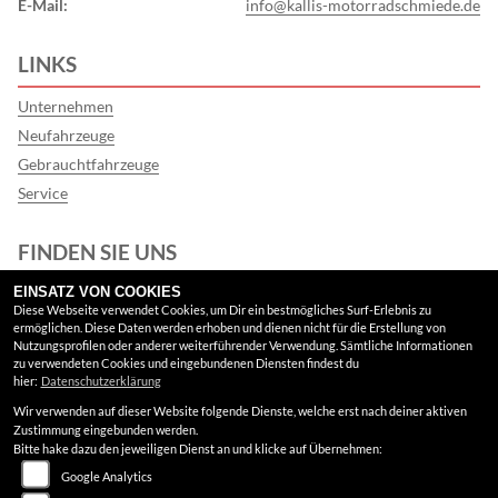
E-Mail:
info@kallis-motorradschmiede.de
LINKS
Unternehmen
Neufahrzeuge
Gebrauchtfahrzeuge
Service
FINDEN SIE UNS
EINSATZ VON COOKIES
Facebook
Diese Webseite verwendet Cookies, um Dir ein bestmögliches Surf-Erlebnis zu
ermöglichen. Diese Daten werden erhoben und dienen nicht für die Erstellung von
Google Maps
Nutzungsprofilen oder anderer weiterführender Verwendung. Sämtliche Informationen
zu verwendeten Cookies und eingebundenen Diensten findest du
hier:
Datenschutzerklärung
RECHTLICHES
Wir verwenden auf dieser Website folgende Dienste, welche erst nach deiner aktiven
Zustimmung eingebunden werden.
AGB
Bitte hake dazu den jeweiligen Dienst an und klicke auf Übernehmen:
Google Analytics
Impressum